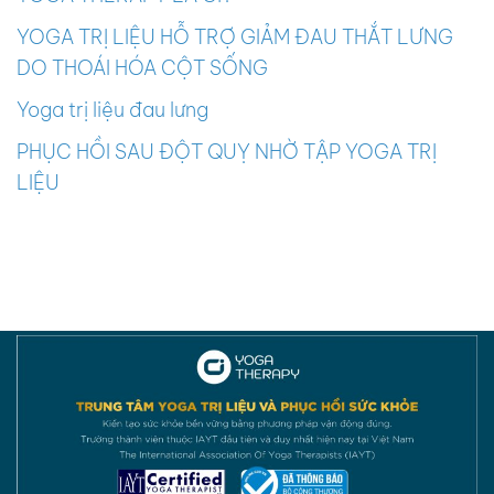
YOGA TRỊ LIỆU HỖ TRỢ GIẢM ĐAU THẮT LƯNG
DO THOÁI HÓA CỘT SỐNG
Yoga trị liệu đau lưng
PHỤC HỒI SAU ĐỘT QUỴ NHỜ TẬP YOGA TRỊ
LIỆU