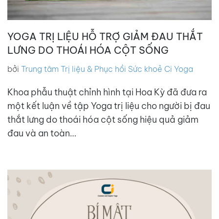
YOGA TRỊ LIỆU HỖ TRỢ GIẢM ĐAU THẮT
LƯNG DO THOÁI HÓA CỘT SỐNG
bởi
Trung tâm Trị liệu & Phục hồi Sức khoẻ Ci Yoga
Khoa phẫu thuật chỉnh hình tại Hoa Kỳ đã đưa ra
một kết luận về tập Yoga trị liệu cho người bị đau
thắt lưng do thoái hóa cột sống hiệu quả giảm
đau và an toàn…