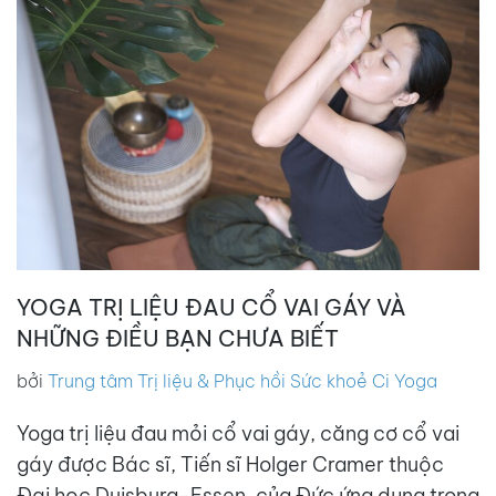
YOGA TRỊ LIỆU ĐAU CỔ VAI GÁY VÀ
NHỮNG ĐIỀU BẠN CHƯA BIẾT
bởi
Trung tâm Trị liệu & Phục hồi Sức khoẻ Ci Yoga
Yoga trị liệu đau mỏi cổ vai gáy, căng cơ cổ vai
gáy được Bác sĩ, Tiến sĩ Holger Cramer thuộc
Đại học Duisburg-Essen, của Đức ứng dụng trong