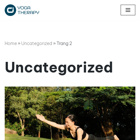
Chuyển
tới
nội
dung
Home
»
Uncategorized
»
Trang 2
Uncategorized