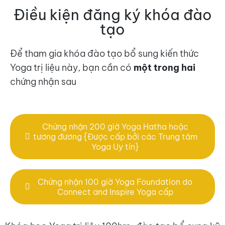
Điều kiện đăng ký khóa đào
tạo
Để tham gia khóa đào tạo bổ sung kiến thức
Yoga trị liệu này, bạn cần có
một trong hai
chứng nhận sau
Chứng nhận 200 giờ Yoga Hatha hoặc
tương đương {Được cấp bởi các Trung tâm
Yoga Uy tín}
Chứng nhận 100 giờ Yoga Foundation do
Connect and Inspire Yoga cấp