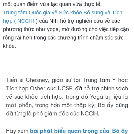
một quan điểm vừa lạc quan vừa thực tế.
Trung tâm Quốc gia về Sức khỏe Bổ sung và Tích
hợp ( NCCIH
) của NIH hỗ trợ nghiên cứu về các
phương thức như yoga, mở đường cho việc tiếp cận
rộng rãi hơn trong các chương trình chăm sóc sức
khỏe.
 vậy Khóa học Yoga trị liệu đau lưng, Yoga trị liệu đau đầu, huyết áp & tim mạch, dạ dày, Yoga trị liệu rối loạn tiêu hóa, yoga trị liệu viêm khớp … dần được xếp vào lĩnh vực y học tích hợp, sức khỏe chủ động. Bởi vậy, Đào tạo H
yện viên Yoga trị liệu, đào tạo giáo viên yoga trị liệu trở nên quan trọng. Các khóa học yoga trị liệu cần nâng dần chất lượng
Tiến sĩ Chesney, giáo sư tại Trung tâm Y học
Tích hợp Osher của UCSF, đã hỗ trợ chính sách
về sức khỏe tích hợp, trong đó Yoga trị liệu là
một phần, trong hơn một thập kỷ; Bà ấy cũng
đã từng là phó giám đốc của NCCIH.
Hãy xem
bài phát biểu quan trọng của Bà ấy