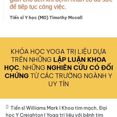
để tiếp tục công việc.
Tiến sĩ Y học (MD) Timothy Mccall​
KHÓA HỌC YOGA TRỊ LIỆU DỰA
TRÊN
NHỮNG
LẬP LUẬN KHOA
HỌC
, NHỮNG
NGHIÊN CỨU CÓ ĐỐI
CHỨNG
TỪ CÁC TRƯỜNG NGÀNH Y
UY TÍN
Tiến sĩ Williams Mark I Khoa tim mạch, Đại
học Y Creighton I Yoga trị liệu với bệnh tim