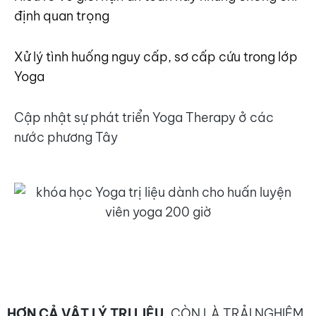
định quan trọng
Xử lý tình huống nguy cấp, sơ cấp cứu trong lớp
Yoga
Cập nhật sự phát triển Yoga Therapy ở các
nước phương Tây
Nếu thực sự đi sâu vào khóa học Yoga trị liệu. Bạn
sẽ thấy,
HƠN CẢ VẬT LÝ TRỊ LIỆU,
CÒN LÀ TRẢI NGHIỆM