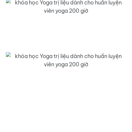
4. Tham gia các hoạt động sức khỏe thực tế
cùng Y Bác sĩ
5. Cùng nhau
xây dựng
“một nếp sống an
xanh”
mang lại sự trong lành trong cơ thể, tâm
trí, tinh thần và môi trường sống quanh bạn. Đó
là năng lượng chữa lành có thể mang lại cho
những người quanh bạn