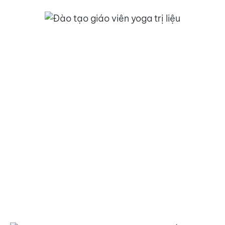
Phần 3
Kiến thức bổ trợ
_____
Nguyên tắc cốt lõi của nhà trị liệu Yoga
theo IAYT Mỹ
Sơ cấp cứu trong lớp tập Yoga
Năng lượng luân xa
Ayurveda dưới góc nhìn hiện đại