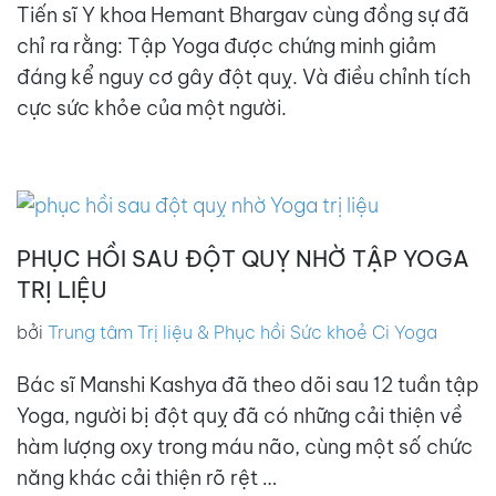
Tiến sĩ Y khoa Hemant Bhargav cùng đồng sự đã
chỉ ra rằng: Tập Yoga được chứng minh giảm
đáng kể nguy cơ gây đột quỵ. Và điều chỉnh tích
cực sức khỏe của một người.
PHỤC HỒI SAU ĐỘT QUỴ NHỜ TẬP YOGA
TRỊ LIỆU
bởi
Trung tâm Trị liệu & Phục hồi Sức khoẻ Ci Yoga
Bác sĩ Manshi Kashya đã theo dõi sau 12 tuần tập
Yoga, người bị đột quỵ đã có những cải thiện về
hàm lượng oxy trong máu não, cùng một số chức
năng khác cải thiện rõ rệt …