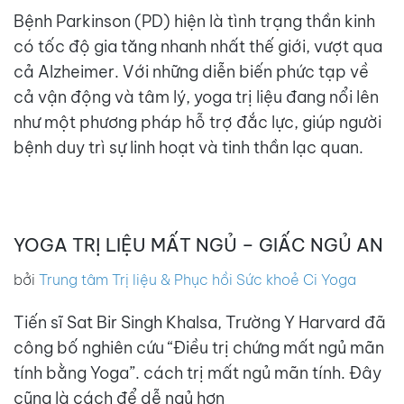
Bệnh Parkinson (PD) hiện là tình trạng thần kinh
có tốc độ gia tăng nhanh nhất thế giới, vượt qua
cả Alzheimer. Với những diễn biến phức tạp về
cả vận động và tâm lý, yoga trị liệu đang nổi lên
như một phương pháp hỗ trợ đắc lực, giúp người
bệnh duy trì sự linh hoạt và tinh thần lạc quan.
YOGA TRỊ LIỆU MẤT NGỦ – GIẤC NGỦ AN
bởi
Trung tâm Trị liệu & Phục hồi Sức khoẻ Ci Yoga
Tiến sĩ Sat Bir Singh Khalsa, Trường Y Harvard đã
công bố nghiên cứu “Điều trị chứng mất ngủ mãn
tính bằng Yoga”. cách trị mất ngủ mãn tính. Đây
cũng là cách để dễ ngủ hơn