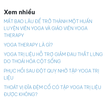
Xem nhiều
MẤT BAO LÂU ĐỂ TRỞ THÀNH MỘT HUẤN
LUYỆN VIÊN YOGA VÀ GIÁO VIÊN YOGA
THERAPY
YOGA THERAPY LÀ GÌ?
YOGA TRỊ LIỆU HỖ TRỢ GIẢM ĐAU THẮT LƯNG
DO THOÁI HÓA CỘT SỐNG
PHỤC HỒI SAU ĐỘT QUỴ NHỜ TẬP YOGA TRỊ
LIỆU
THOÁT VỊ ĐĨA ĐỆM CỔ CÓ TẬP YOGA TRỊ LIỆU
ĐƯỢC KHÔNG?