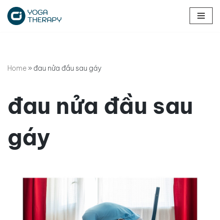
Chuyển
tới
nội
dung
Home
»
đau nửa đầu sau gáy
đau nửa đầu sau
gáy