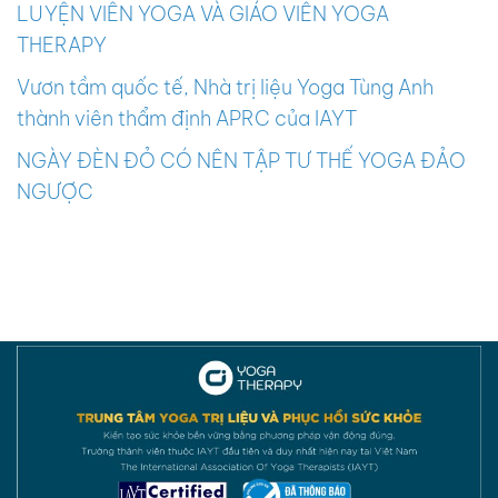
LUYỆN VIÊN YOGA VÀ GIÁO VIÊN YOGA
THERAPY
Vươn tầm quốc tế, Nhà trị liệu Yoga Tùng Anh
thành viên thẩm định APRC của IAYT
NGÀY ĐÈN ĐỎ CÓ NÊN TẬP TƯ THẾ YOGA ĐẢO
NGƯỢC