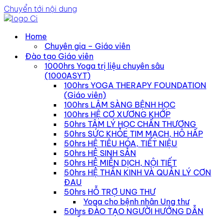
Chuyển tới nội dung
Home
Chuyên gia – Giáo viên
Đào tạo Giáo viên
1000hrs Yoga trị liệu chuyên sâu
(1000ASYT)
100hrs YOGA THERAPY FOUNDATION
(Giáo viên)
100hrs LÂM SÀNG BỆNH HỌC
100hrs HỆ CƠ XƯƠNG KHỚP
50hrs TÂM LÝ HỌC CHẤN THƯƠNG
50hrs SỨC KHỎE TIM MẠCH, HÔ HẤP
50hrs HỆ TIÊU HÓA, TIẾT NIỆU
50hrs HỆ SINH SẢN
50hrs HỆ MIỄN DỊCH, NỘI TIẾT
50hrs HỆ THẦN KINH VÀ QUẢN LÝ CƠN
ĐAU
50hrs HỖ TRỢ UNG THƯ
Yoga cho bệnh nhân Ung thư
50hrs ĐÀO TẠO NGƯỜI HƯỚNG DẪN