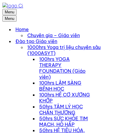
Menu
Menu
Home
Chuyên gia – Giáo viên
Đào tạo Giáo viên
1000hrs Yoga trị liệu chuyên sâu
(1000ASYT)
100hrs YOGA
THERAPY
FOUNDATION (Giáo
viên)
100hrs LÂM SÀNG
BỆNH HỌC
100hrs HỆ CƠ XƯƠNG
KHỚP
50hrs TÂM LÝ HỌC
CHẤN THƯƠNG
50hrs SỨC KHỎE TIM
MẠCH, HÔ HẤP
50hrs HỆ TIÊU HÓA,