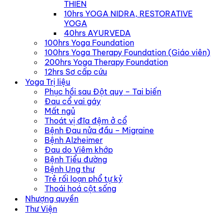
THIỀN
10hrs YOGA NIDRA, RESTORATIVE
YOGA
40hrs AYURVEDA
100hrs Yoga Foundation
100hrs Yoga Therapy Foundation (Giáo viên)
200hrs Yoga Therapy Foundation
12hrs Sơ cấp cứu
Yoga Trị liệu
Phục hồi sau Đột quỵ – Tai biến
Đau cổ vai gáy
Mất ngủ
Thoát vị đĩa đệm ở cổ
Bệnh Đau nửa đầu – Migraine
Bệnh Alzheimer
Đau do Viêm khớp
Bệnh Tiểu đường
Bệnh Ung thư
Trẻ rối loạn phổ tự kỷ
Thoái hoá cột sống
Nhượng quyền
Thư Viện