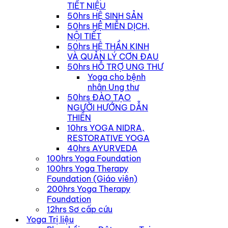
TIẾT NIỆU
50hrs HỆ SINH SẢN
50hrs HỆ MIỄN DỊCH,
NỘI TIẾT
50hrs HỆ THẦN KINH
VÀ QUẢN LÝ CƠN ĐAU
50hrs HỖ TRỢ UNG THƯ
Yoga cho bệnh
nhân Ung thư
50hrs ĐÀO TẠO
NGƯỜI HƯỚNG DẪN
THIỀN
10hrs YOGA NIDRA,
RESTORATIVE YOGA
40hrs AYURVEDA
100hrs Yoga Foundation
100hrs Yoga Therapy
Foundation (Giáo viên)
200hrs Yoga Therapy
Foundation
12hrs Sơ cấp cứu
Yoga Trị liệu