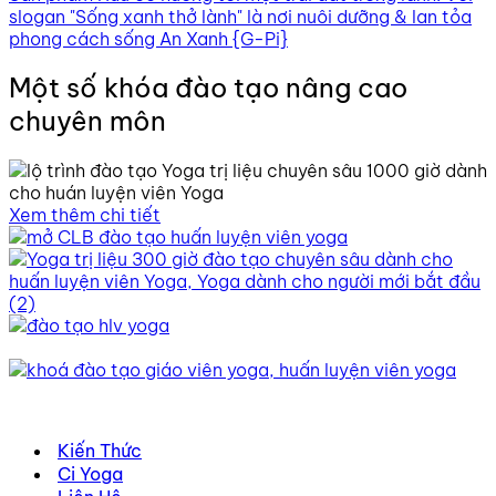
slogan "Sống xanh thở lành" là nơi nuôi dưỡng & lan tỏa
phong cách sống An Xanh {G-Pi}
Một số khóa đào tạo nâng cao
chuyên môn
Xem thêm chi tiết
Kiến Thức
Ci Yoga