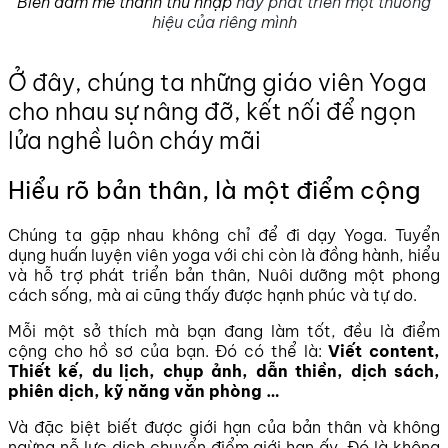
Biến đam mê thành thu nhập
hay phát triển một thương
hiệu của riêng mình
Ở đây, chúng ta những giáo viên Yoga
cho nhau sự nâng đỡ, kết nối để ngọn
lửa nghề luôn cháy mãi
Hiểu rõ bản thân, là một điểm cộng
Chúng ta gặp nhau không chỉ để đi dạy Yoga. Tuyển
dụng huấn luyện viên yoga với chi còn là đồng hành, hiểu
và hỗ trợ phát triển bản thân, Nuôi dưỡng một phong
cách sống, mà ai cũng thấy được hạnh phúc và tự do.
Mỗi một sở thích mà bạn đang làm tốt, đều là điểm
cộng cho hồ sơ của bạn. Đó có thể là:
Viết content,
Thiết kế, du lịch, chụp ảnh, dẫn thiền, dịch sách,
phiên dịch, kỹ năng văn phòng …
Và đặc biệt biết được giới hạn của bản thân và không
ngừng nỗ lực dịch chuyển điểm giới hạn ấy. Đó là không