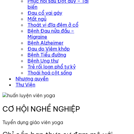
Phục hồi sau Đột quỵ – Tai
biến
Đau cổ vai gáy
Mất ngủ
Thoát vị đĩa đệm ở cổ
Bệnh Đau nửa đầu –
Migraine
Bệnh Alzheimer
Đau do Viêm khớp
Bệnh Tiểu đường
Bệnh Ung thư
Trẻ rối loạn phổ tự kỷ
Thoái hoá cột sống
Nhượng quyền
Thư Viện
CƠ HỘI
NGHỀ NGHIỆP
Tuyển dụng giáo viên yoga